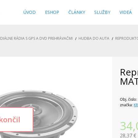
s
ÚVOD
ESHOP
ČLÁNKY
SLUŽBY
VIDEÁ
DIÁLNE RÁDIA S GPS A DVD PREHRÁVAČMI
HUDBA DO AUTA
REPRODUKT
Rep
MAT
Obj. čislo:
značka:
K
34,
28,37 €