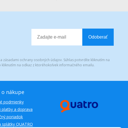
Odoberať
 a zásadami ochrany osobných údajov. Súhlas potvrdíte kliknutím na
 kliknutím na odkaz z ktoréhokoľvek informačného emailu.
 o nákupe
é podmienky
 platby a doprava
ný poriadok
a splátky QUATRO