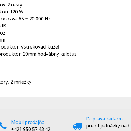
ov: 2 cesty
ýkon: 120 W
 odozva: 65 ~ 20 000 Hz
9 dB
 oz
 mm
roduktor: Vstrekovací kužeľ
eproduktor: 20mm hodvábny kalotus
tory, 2 mriežky
Doprava zadarmo
Mobil predajňa
pre objednávky nad
+421 950 57 43 42