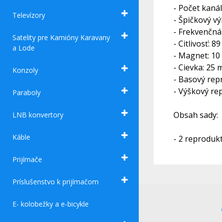
- Počet kanál
Televízory
- Špičkový v
- Frekvenčná
Satelity pre Kamióny Karavany
- Citlivosť: 8
a Lode
- Magnet: 10
- Cievka: 25
Konzoly
- Basový rep
- Výškový r
Paraboly
Obsah sady:
LNB konvertory
Káble
- 2 reproduk
Prijímače
Príslušenstvo k prijímačom
E- kolobežky a e-bicykle