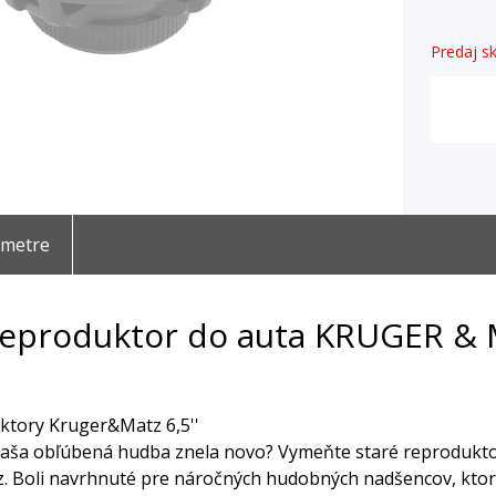
Predaj sk
ametre
eproduktor do auta KRUGER &
ktory Kruger&Matz 6,5''
vaša obľúbená hudba znela novo? Vymeňte staré reprodukto
 Boli navrhnuté pre náročných hudobných nadšencov, ktorí s