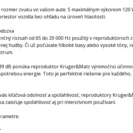
 rozmer zvuku vo vašom aute. S maximálnym výkonom 120 W
priestor vozidla bez ohľadu na úroveň hlasitosti.
odozva
enčný rozsah od 65 do 20 000 Hz použitý v reproduktoroch z
enej hudby. Či už počúvate hlboké basy alebo vysoké tóny
ktrum.
u 89 dB ponúka reproduktor Kruger&Matz výnimočnú účinnos
potrebou energie. Toto je perfektné riešenie pre každého, 
e vás kľúčová odolnosť a spoľahlivosť, reproduktory Kruger
ka zaisťuje spoľahlivosť aj pri intenzívnom používaní.
rametre:
"