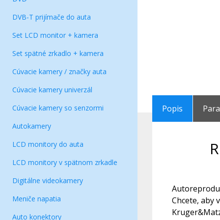
DVB-T prijímače do auta
Set LCD monitor + kamera
Set spätné zrkadlo + kamera
Cúvacie kamery / značky auta
Cúvacie kamery univerzál
Cúvacie kamery so senzormi
Popis
Par
Autokamery
R
LCD monitory do auta
LCD monitory v spätnom zrkadle
Digitálne videokamery
Autoreprodu
Meniče napatia
Chcete, aby 
Kruger&Matz.
Auto konektory