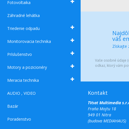
Fotovoltaika
Záhradné lehátka
Triedenie odpadu
Najdôl
váš em
Monitorovacia technika
Získajte
Príslušenstvo
Vaše osobné údaje (e
odkaz, ktorý vám po
Motory a pozicionéry
Meracia technika
Kontakt
AUDIO , VIDEO
TVsat Multimedia s.r.
Bazár
Fraňa Mojtu 18
949 01 Nitra
Poradenstvo
(budova MEDIAHAUS)