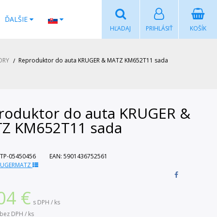
ĎALŠIE
HĽADAJ
PRIHLÁSIŤ
KOŠÍK
ORY
Reproduktor do auta KRUGER & MATZ KM652T11 sada
roduktor do auta KRUGER &
Z KM652T11 sada
TP-05450456
EAN:
5901436752561
RUGERMATZ
04
€
s DPH / ks
bez DPH / ks