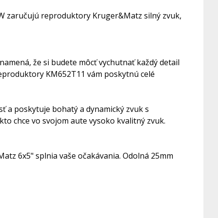
 zaručujú reproduktory Kruger&Matz silný zvuk,
namená, že si budete môcť vychutnať každý detail
, reproduktory KM652T11 vám poskytnú celé
ť a poskytuje bohatý a dynamický zvuk s
kto chce vo svojom aute vysoko kvalitný zvuk.
&Matz 6x5" splnia vaše očakávania. Odolná 25mm