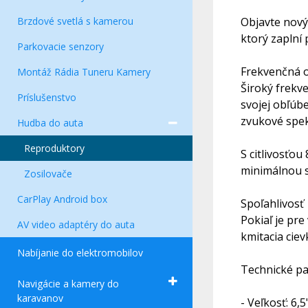
Brzdové svetlá s kamerou
Objavte nový
ktorý zaplní 
Parkovacie senzory
Frekvenčná 
Montáž Rádia Tuneru Kamery
Široký frekv
Príslušenstvo
svojej obľúb
zvukové spe
Hudba do auta
Reproduktory
S citlivosťo
minimálnou s
Zosilovače
CarPlay Android box
Spoľahlivosť
Pokiaľ je pr
AV video adaptéry do auta
kmitacia ciev
Nabíjanie do elektromobilov
Technické pa
Navigácie a kamery do
karavanov
- Veľkosť: 6,5