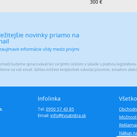
300 €
ežitejšie novinky priamo na
ail
 zaujímavé informácie vždy medzi prvými
mail) budeme spracovávať len za týmto účelom v súlade s platnou legislatívou
šleme na váš email. Súhlas môžete kedykoľvek odvolať písomne, emailom alebo
Infolinka
Všetko
o.
Tel:
0950 57 43 85
Obchodn
Email:
info@tvsatnitra.sk
Možnosti
Reklamač
Nákup n