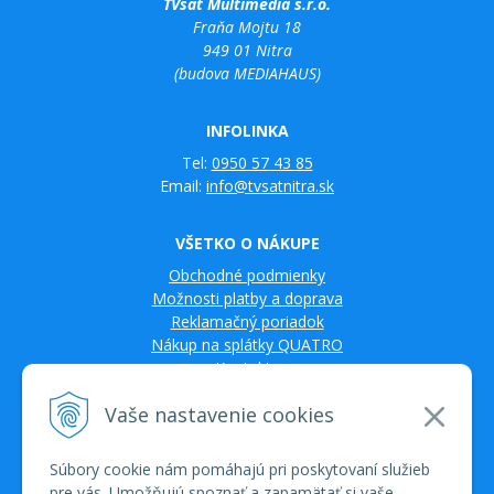
TVsat Multimedia s.r.o.
Fraňa Mojtu 18
949 01 Nitra
(budova MEDIAHAUS)
INFOLINKA
Tel:
0950 57 43 85
Email:
info@tvsatnitra.sk
VŠETKO O NÁKUPE
Obchodné podmienky
Možnosti platby a doprava
Reklamačný poriadok
Nákup na splátky QUATRO
Kontakty
Vaše nastavenie cookies
Súbory cookie nám pomáhajú pri poskytovaní služieb
pre vás. Umožňujú spoznať a zapamätať si vaše