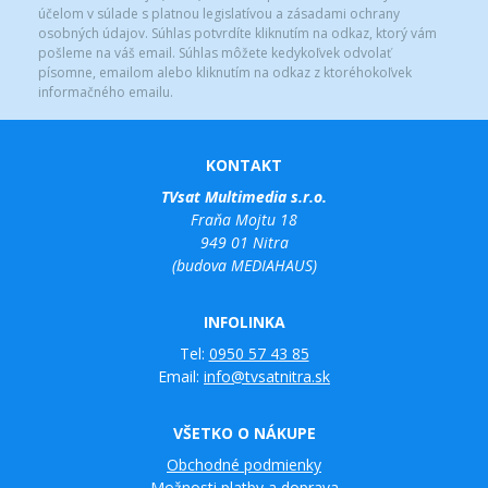
účelom v súlade s platnou legislatívou a zásadami ochrany
osobných údajov. Súhlas potvrdíte kliknutím na odkaz, ktorý vám
pošleme na váš email. Súhlas môžete kedykoľvek odvolať
písomne, emailom alebo kliknutím na odkaz z ktoréhokoľvek
informačného emailu.
KONTAKT
TVsat Multimedia s.r.o.
Fraňa Mojtu 18
949 01 Nitra
(budova MEDIAHAUS)
INFOLINKA
Tel:
0950 57 43 85
Email:
info@tvsatnitra.sk
VŠETKO O NÁKUPE
Obchodné podmienky
Možnosti platby a doprava