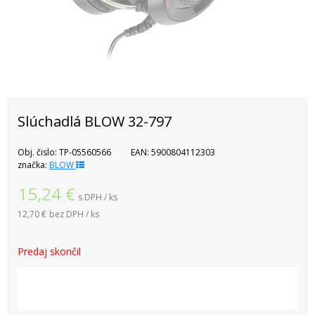
Slúchadlá BLOW 32-797
Obj. čislo:
TP-05560566
EAN:
5900804112303
značka:
BLOW
15,24
€
s DPH / ks
12,70 €
bez DPH / ks
Predaj skončil