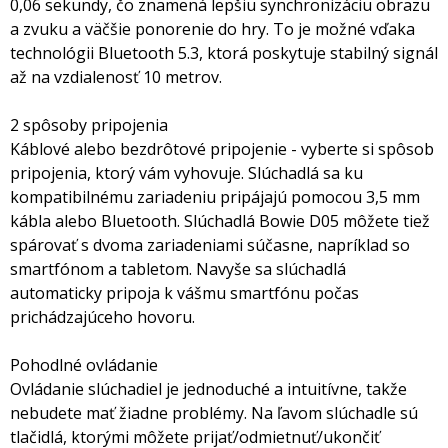
0,06 sekundy, čo znamená lepšiu synchronizáciu obrazu
a zvuku a väčšie ponorenie do hry. To je možné vďaka
technológii Bluetooth 5.3, ktorá poskytuje stabilný signál
až na vzdialenosť 10 metrov.
2 spôsoby pripojenia
Káblové alebo bezdrôtové pripojenie - vyberte si spôsob
pripojenia, ktorý vám vyhovuje. Slúchadlá sa ku
kompatibilnému zariadeniu pripájajú pomocou 3,5 mm
kábla alebo Bluetooth. Slúchadlá Bowie D05 môžete tiež
spárovať s dvoma zariadeniami súčasne, napríklad so
smartfónom a tabletom. Navyše sa slúchadlá
automaticky pripoja k vášmu smartfónu počas
prichádzajúceho hovoru.
Pohodlné ovládanie
Ovládanie slúchadiel je jednoduché a intuitívne, takže
nebudete mať žiadne problémy. Na ľavom slúchadle sú
tlačidlá, ktorými môžete prijať/odmietnuť/ukončiť