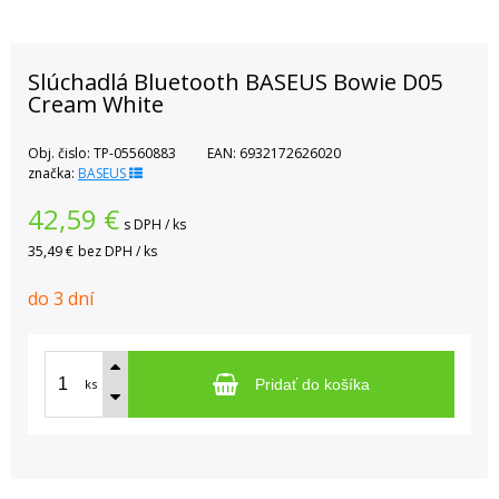
Slúchadlá Bluetooth BASEUS Bowie D05
Cream White
Obj. čislo:
TP-05560883
EAN:
6932172626020
značka:
BASEUS
42,59
€
s DPH / ks
35,49 €
bez DPH / ks
do 3 dní
ks
Pridať do košíka