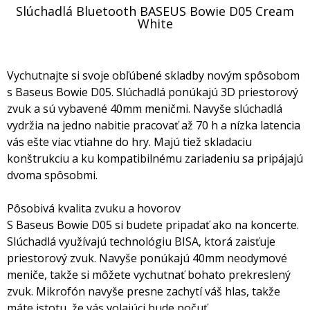
Slúchadlá Bluetooth BASEUS Bowie D05 Cream
White
Vychutnajte si svoje obľúbené skladby novým spôsobom
s Baseus Bowie D05. Slúchadlá ponúkajú 3D priestorový
zvuk a sú vybavené 40mm meničmi. Navyše slúchadlá
vydržia na jedno nabitie pracovať až 70 h a nízka latencia
vás ešte viac vtiahne do hry. Majú tiež skladaciu
konštrukciu a ku kompatibilnému zariadeniu sa pripájajú
dvoma spôsobmi.
Pôsobivá kvalita zvuku a hovorov
S Baseus Bowie D05 si budete pripadať ako na koncerte.
Slúchadlá využívajú technológiu BISA, ktorá zaisťuje
priestorový zvuk. Navyše ponúkajú 40mm neodymové
meniče, takže si môžete vychutnať bohato prekreslený
zvuk. Mikrofón navyše presne zachytí váš hlas, takže
máte istotu, že vás volajúci bude počuť.