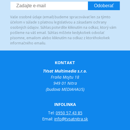
Odoberať
Vaše osobné údaje (email) budeme spracovávať len za týmto
účelom v súlade s platnou legislatívou a zásadami ochrany
osobných údajov. Súhlas potvrdíte kliknutím na odkaz, ktorý vám
pošleme na váš email. Súhlas môžete kedykoľvek odvolať
písomne, emailom alebo kliknutím na odkaz z ktoréhokoľvek
informačného emailu.
KONTAKT
TVsat Multimedia s.r.o.
Fraňa Mojtu 18
949 01 Nitra
(budova MEDIAHAUS)
INFOLINKA
Tel:
0950 57 43 85
Email:
info@tvsatnitra.sk