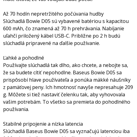
Až 70 hodín nepretržitého počúvania hudby
Slúchadlá Bowie D05 sú vybavené batériou s kapacitou
600 mAh, čo znamená až 70 h prehrávania. Nabíjanie
uľahčí priložený kábel USB-C. Približne po 2 h budú
slúchadlá pripravené na ďalšie používanie.
Ľahké a pohodlné
Používajte slúchadlá tak dlho, ako chcete, a nebojte sa,
že sa budete cítiť nepohodlne. Baseus Bowie D05 sa
prispôsobí hlave používateľa a ponúka mäkké náušníky
z pamäťovej peny. Ich hmotnosť navyše nepresahuje 209
g. Môžete si tiež nastaviť čelenku tak, aby vyhovovala
vašim potrebám. To všetko sa premieta do pohodlného
používania.
Stabilné pripojenie a nízka latencia
Slúchadlá Baseus Bowie D05 sa vyznačujú latenciou iba