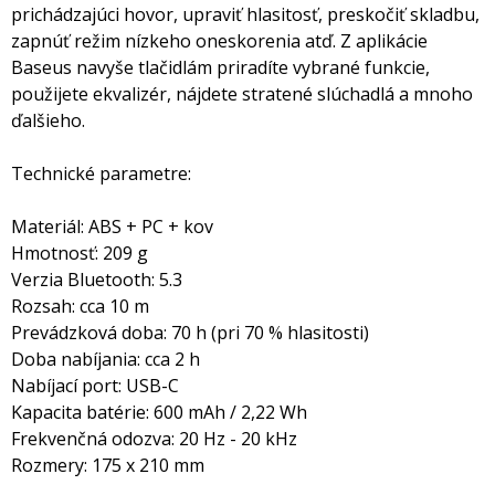
prichádzajúci hovor, upraviť hlasitosť, preskočiť skladbu,
zapnúť režim nízkeho oneskorenia atď. Z aplikácie
Baseus navyše tlačidlám priradíte vybrané funkcie,
použijete ekvalizér, nájdete stratené slúchadlá a mnoho
ďalšieho.
Technické parametre:
Materiál: ABS + PC + kov
Hmotnosť: 209 g
Verzia Bluetooth: 5.3
Rozsah: cca 10 m
Prevádzková doba: 70 h (pri 70 % hlasitosti)
Doba nabíjania: cca 2 h
Nabíjací port: USB-C
Kapacita batérie: 600 mAh / 2,22 Wh
Frekvenčná odozva: 20 Hz - 20 kHz
Rozmery: 175 x 210 mm