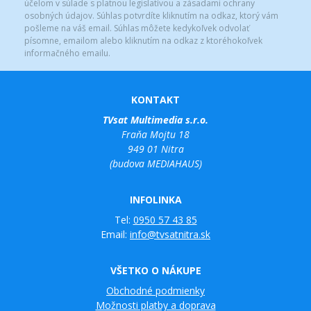
účelom v súlade s platnou legislatívou a zásadami ochrany
osobných údajov. Súhlas potvrdíte kliknutím na odkaz, ktorý vám
pošleme na váš email. Súhlas môžete kedykoľvek odvolať
písomne, emailom alebo kliknutím na odkaz z ktoréhokoľvek
informačného emailu.
KONTAKT
TVsat Multimedia s.r.o.
Fraňa Mojtu 18
949 01 Nitra
(budova MEDIAHAUS)
INFOLINKA
Tel:
0950 57 43 85
Email:
info@tvsatnitra.sk
VŠETKO O NÁKUPE
Obchodné podmienky
Možnosti platby a doprava