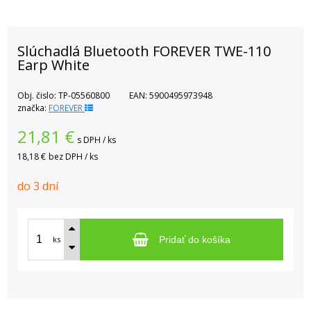
Slúchadlá Bluetooth FOREVER TWE-110
Earp White
Obj. čislo:
TP-05560800
EAN:
5900495973948
značka:
FOREVER
21,81
€
s DPH / ks
18,18 €
bez DPH / ks
do 3 dní
ks
Pridať do košíka