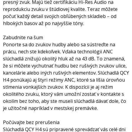
presný zvuk. Majú tiež certifikáciu Hi-Res Audio na
reprodukciu zvuku v štúdiovej kvalite. Teraz môžete
počuť každý detail svojich obľúbených skladieb – od
hlbokých basov až po najvyššie tóny.
Zabudnite na šum
Ponorte sa do zvukov hudby alebo sa sústreďte na
prácu, nech ste kdekoľvek. Vďaka technológii ANC
slúchadlá znižujú okolitý hluk až na 43 dB. To znamená,
že si môžete vychutnať hudbu bez rušivých zvukov ulice,
kancelárie alebo iných rušivých elementov. Slúchadlá QCY
H4 ponúkajú aj štyri režimy ANC, ktoré sa líšia úrovňou
stlmenia vonkajších zvukov. K dispozícii je aj režim
okolitého zvuku, ktorý vám umožní zostať v kontakte s
okolím bez toho, aby ste museli slúchadlá dávať dole, čo
je užitočné napríklad v mestskej premávke.
Počúvajte bez prerušenia
Slúchadlá QCY H4 sú pripravené sprevádzať vás celé dni