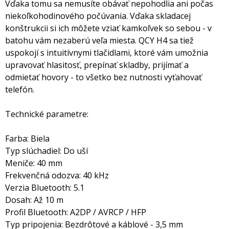
Vďaka tomu sa nemusíte obávať nepohodlia ani počas
niekoľkohodinového počúvania. Vďaka skladacej
konštrukcii si ich môžete vziať kamkoľvek so sebou - v
batohu vám nezaberú veľa miesta. QCY H4 sa tiež
uspokojí s intuitívnymi tlačidlami, ktoré vám umožnia
upravovať hlasitosť, prepínať skladby, prijímať a
odmietať hovory - to všetko bez nutnosti vyťahovať
telefón.
Technické parametre:
Farba: Biela
Typ slúchadiel: Do uší
Meniče: 40 mm
Frekvenčná odozva: 40 kHz
Verzia Bluetooth: 5.1
Dosah: Až 10 m
Profil Bluetooth: A2DP / AVRCP / HFP
Typ pripojenia: Bezdrôtové a káblové - 3,5 mm