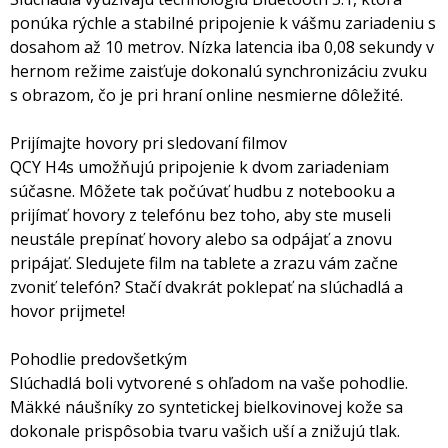
ponúka rýchle a stabilné pripojenie k vášmu zariadeniu s
dosahom až 10 metrov. Nízka latencia iba 0,08 sekundy v
hernom režime zaisťuje dokonalú synchronizáciu zvuku
s obrazom, čo je pri hraní online nesmierne dôležité.
Prijímajte hovory pri sledovaní filmov
QCY H4s umožňujú pripojenie k dvom zariadeniam
súčasne. Môžete tak počúvať hudbu z notebooku a
prijímať hovory z telefónu bez toho, aby ste museli
neustále prepínať hovory alebo sa odpájať a znovu
pripájať. Sledujete film na tablete a zrazu vám začne
zvoniť telefón? Stačí dvakrát poklepať na slúchadlá a
hovor prijmete!
Pohodlie predovšetkým
Slúchadlá boli vytvorené s ohľadom na vaše pohodlie.
Mäkké náušníky zo syntetickej bielkovinovej kože sa
dokonale prispôsobia tvaru vašich uší a znižujú tlak.