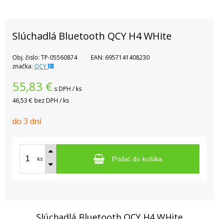
Slúchadlá Bluetooth QCY H4 WHite
Obj. čislo:
TP-05560874
EAN:
6957141408230
značka:
QCY
55,83
€
s DPH / ks
46,53 €
bez DPH / ks
do 3 dní
ks
Pridať do košíka
Slúchadlá Bluetooth QCY H4 WHite