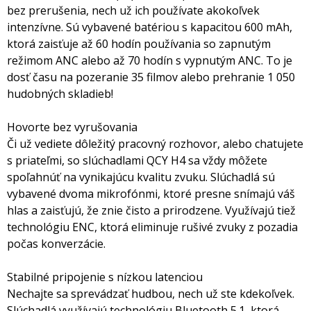
bez prerušenia, nech už ich používate akokoľvek
intenzívne. Sú vybavené batériou s kapacitou 600 mAh,
ktorá zaisťuje až 60 hodín používania so zapnutým
režimom ANC alebo až 70 hodín s vypnutým ANC. To je
dosť času na pozeranie 35 filmov alebo prehranie 1 050
hudobných skladieb!
Hovorte bez vyrušovania
Či už vediete dôležitý pracovný rozhovor, alebo chatujete
s priateľmi, so slúchadlami QCY H4 sa vždy môžete
spoľahnúť na vynikajúcu kvalitu zvuku. Slúchadlá sú
vybavené dvoma mikrofónmi, ktoré presne snímajú váš
hlas a zaisťujú, že znie čisto a prirodzene. Využívajú tiež
technológiu ENC, ktorá eliminuje rušivé zvuky z pozadia
počas konverzácie.
Stabilné pripojenie s nízkou latenciou
Nechajte sa sprevádzať hudbou, nech už ste kdekoľvek.
Slúchadlá využívajú technológiu Bluetooth 5.1, ktorá