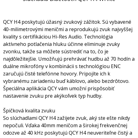
QCY H4 poskytujú úžasný zvukový zážitok. Sú vybavené
40-milimetrovými meničmi a reprodukujú zvuk najvyššej
kvality s certifikáciou Hi-Res Audio. Technológia
aktívneho potlačenia hluku účinne eliminuje zvuky
zvonku, takže sa môžete sústrediť na to, čo je
najdôležitejšie. Umožňujú prehrávať hudbu až 70 hodín a
duálne mikrofóny v kombinácii s technológiou ENC
zaručujú čisté telefónne hovory. Pripojíte ich k
vybranému zariadeniu buď káblovo, alebo bezdrôtovo.
Špeciálna aplikácia QCY vám umožní prispôsobiť
nastavenie zvuku pre akýkoľvek typ hudby.
Špičková kvalita zvuku
So slúchadlami QCY H4 zažijete zvuk, aký ste ešte nikdy
nepočuli. Vďaka 40mm meničom a širokej frekvenčnej
odozve až 40 kHz poskytujú QCY H4 neuveriteľne čistý a