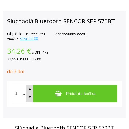
Slúchadlá Bluetooth SENCOR SEP 570BT
Obj. čislo:
TP-05560851
EAN:
8590669355501
značka:
SENCOR
34,26
€
s DPH / ks
28,55 €
bez DPH / ks
do 3 dní
ks
Pridať do košíka
Slúchadlá Bluetooth SENCOR SEP 570BT