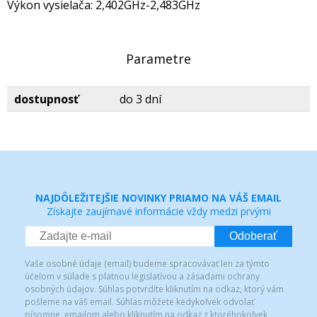
Výkon vysielača: 2,402GHz-2,483GHz
Parametre
dostupnosť
do 3 dní
NAJDÔLEŽITEJŠIE NOVINKY PRIAMO NA VÁŠ EMAIL
Získajte zaujímavé informácie vždy medzi prvými
Odoberať
Vaše osobné údaje (email) budeme spracovávať len za týmto
účelom v súlade s platnou legislatívou a zásadami ochrany
osobných údajov. Súhlas potvrdíte kliknutím na odkaz, ktorý vám
pošleme na váš email. Súhlas môžete kedykoľvek odvolať
písomne, emailom alebo kliknutím na odkaz z ktoréhokoľvek