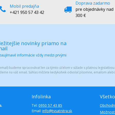
Doprava zadarmo
Mobil predajňa
pre objednávky nad
+421 950 57 43 42
300 €
ežitejšie novinky priamo na
ail
 zaujímavé informácie vždy medzi prvými
mail) budeme spracovávať len za týmto účelom v súlade s platnou legislatívou
šleme na váš email. Súhlas môžete kedykoľvek odvolať písomne, emailom alebo
Infolinka
Všetko
o.
Tel:
0950 57 43 85
Obchodn
Email:
info@tvsatnitra.sk
Možnosti