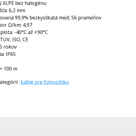
itý XLPE bez halogénu
ášťa: 6,2 mm
ínovaná 99,9% bezkyslíkatá meď, 56 prameňov
por Ω/km: 4,97
plota: -40°C až +90°C
: TUV, ISO, CE
25 rokov
ia: IP65
 = 100 m
tegórii :
káble pre fotovoltiku