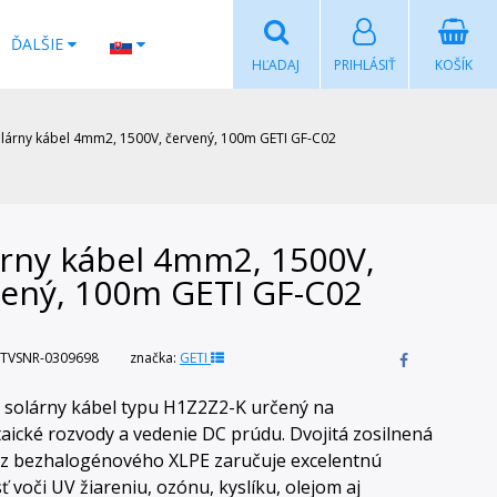
ĎALŠIE
HĽADAJ
PRIHLÁSIŤ
KOŠÍK
lárny kábel 4mm2, 1500V, červený, 100m GETI GF-C02
árny kábel 4mm2, 1500V,
vený, 100m GETI GF-C02
TVSNR-0309698
značka:
GETI
ý solárny kábel typu H1Z2Z2-K určený na
taické rozvody a vedenie DC prúdu. Dvojitá zosilnená
a z bezhalogénového XLPE zaručuje excelentnú
ť voči UV žiareniu, ozónu, kyslíku, olejom aj