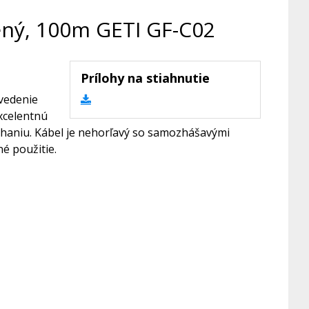
ený, 100m GETI GF-C02
Prílohy na stiahnutie
 vedenie
xcelentnú
áhaniu. Kábel je nehorľavý so samozhášavými
é použitie.