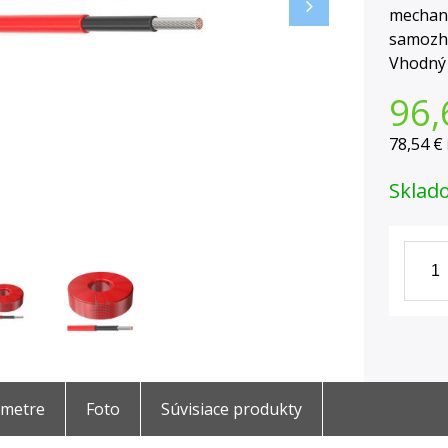
mechani
samozhá
Vhodný 
96,
78,54 €
Sklad
ametre
Foto
Súvisiace produkty