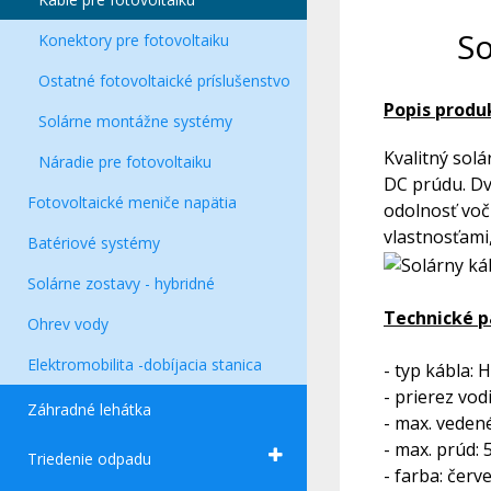
So
Konektory pre fotovoltaiku
Ostatné fotovoltaické príslušenstvo
Popis produ
Solárne montážne systémy
Kvalitný sol
Náradie pre fotovoltaiku
DC prúdu. Dv
Fotovoltaické meniče napätia
odolnosť voč
vlastnosťami
Batériové systémy
Solárne zostavy - hybridné
Technické 
Ohrev vody
Elektromobilita -dobíjacia stanica
- typ kábla:
- prierez vod
Záhradné lehátka
- max. veden
- max. prúd: 
Triedenie odpadu
- farba: červ