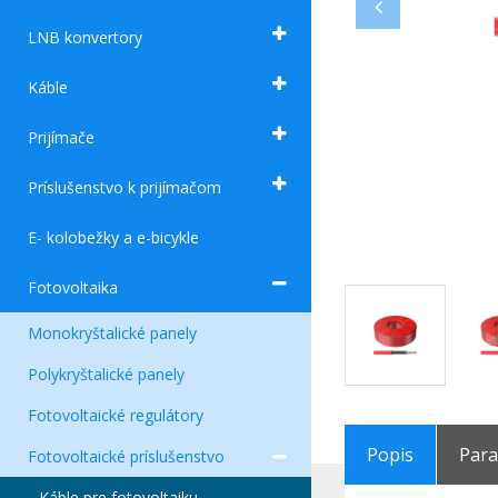
LNB konvertory
Káble
Prijímače
Príslušenstvo k prijímačom
E- kolobežky a e-bicykle
Fotovoltaika
Monokryštalické panely
Polykryštalické panely
Fotovoltaické regulátory
Popis
Par
Fotovoltaické príslušenstvo
Káble pre fotovoltaiku