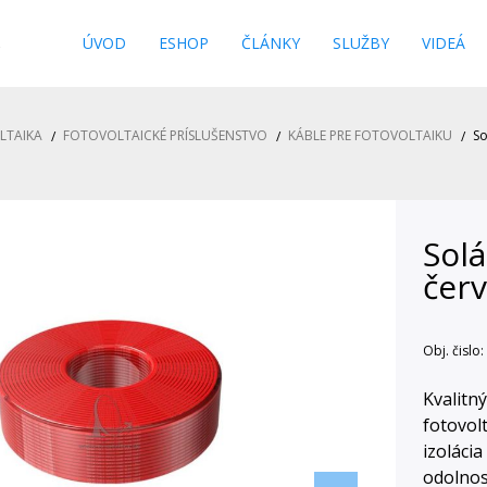
s
ÚVOD
ESHOP
ČLÁNKY
SLUŽBY
VIDEÁ
LTAIKA
FOTOVOLTAICKÉ PRÍSLUŠENSTVO
KÁBLE PRE FOTOVOLTAIKU
So
Sol
čer
Obj. čislo:
Kvalitn
fotovol
izoláci
odolnos