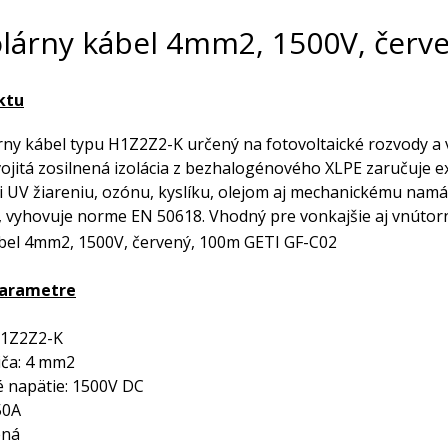
lárny kábel 4mm2, 1500V, červ
ktu
árny kábel typu H1Z2Z2-K určený na fotovoltaické rozvody a
ojitá zosilnená izolácia z bezhalogénového XLPE zaručuje e
i UV žiareniu, ozónu, kyslíku, olejom aj mechanickému nam
, vyhovuje norme EN 50618. Vhodný pre vonkajšie aj vnútorn
parametre
 H1Z2Z2-K
iča: 4 mm2
é napätie: 1500V DC
50A
ená