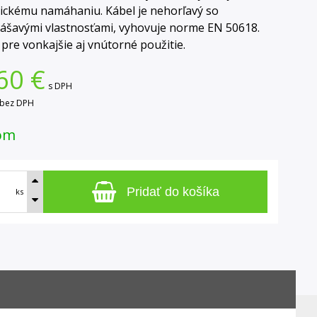
ckému namáhaniu. Kábel je nehorľavý so
šavými vlastnosťami, vyhovuje norme EN 50618.
pre vonkajšie aj vnútorné použitie.
60
€
s DPH
bez DPH
om
Pridať do košíka
ks