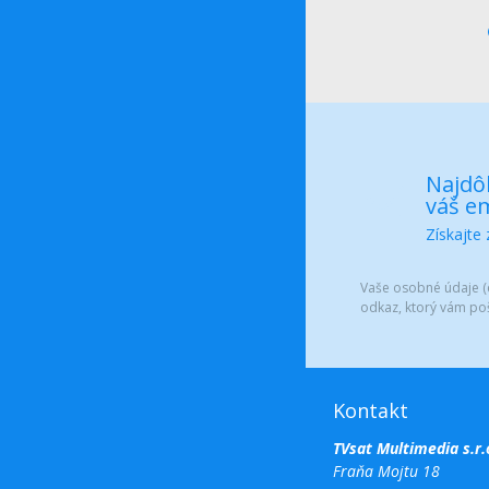
Najdôl
váš em
Získajte
Vaše osobné údaje (e
odkaz, ktorý vám po
Kontakt
TVsat Multimedia s.r.
Fraňa Mojtu 18