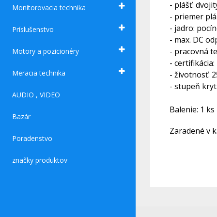
- plášť: dvoj
Monitorovacia technika
- priemer pl
- jadro: poc
Príslušenstvo
- max. DC od
- pracovná te
Motory a pozicionéry
- certifikácia
Meracia technika
- životnosť: 
- stupeň kryt
AUDIO , VIDEO
Balenie: 1 ks
Bazár
Zaradené v ka
Poradenstvo
značky produktov