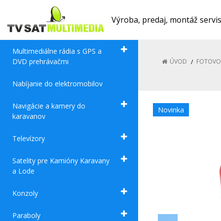
Výroba, predaj, montáž servi
Multimediálne rádia s GPS a
DVD prehrávačmi
ÚVOD
FOTOVO
Nabíjanie do elektromobilov
Navigácie a kamery do
Novinka
karavanov
Televízory
Satelity pre Kamióny Karavany
a Lode
Konzoly
Paraboly