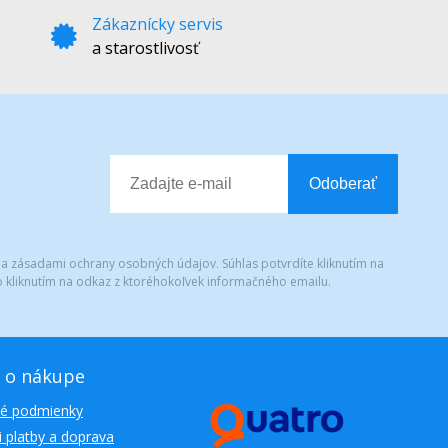
Zákaznícky servis
a starostlivosť
Odoberať
 a zásadami ochrany osobných údajov. Súhlas potvrdíte kliknutím na
 kliknutím na odkaz z ktoréhokoľvek informačného emailu.
 o nákupe
é podmienky
 platby a doprava