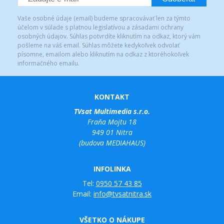
Vaše osobné údaje (email) budeme spracovávať len za týmto
účelom v súlade s platnou legislatívou a zásadami ochrany
osobných údajov. Súhlas potvrdíte kliknutím na odkaz, ktorý vám
pošleme na váš email. Súhlas môžete kedykoľvek odvolať
písomne, emailom alebo kliknutím na odkaz z ktoréhokoľvek
informačného emailu.
KONTAKT
TVsat Multimedia s.r.o.
Fraňa Mojtu 18
949 01 Nitra
(budova MEDIAHAUS)
INFOLINKA
Tel:
0950 57 43 85
Email:
info@tvsatnitra.sk
VŠETKO O NÁKUPE