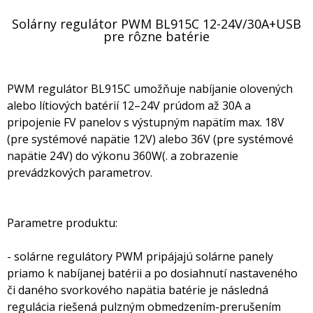
Solárny regulátor PWM BL915C 12-24V/30A+USB
pre rôzne batérie
PWM regulátor BL915C umožňuje nabíjanie olovených
alebo lítiových batérií 12–24V prúdom až 30A a
pripojenie FV panelov s výstupným napätím max. 18V
(pre systémové napätie 12V) alebo 36V (pre systémové
napätie 24V) do výkonu 360W(. a zobrazenie
prevádzkových parametrov.
Parametre produktu:
- solárne regulátory PWM pripájajú solárne panely
priamo k nabíjanej batérii a po dosiahnutí nastaveného
či daného svorkového napätia batérie je následná
regulácia riešená pulzným obmedzením-prerušením