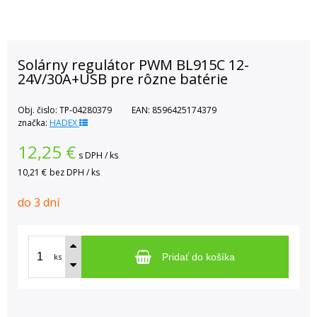
Solárny regulátor PWM BL915C 12-
24V/30A+USB pre rôzne batérie
Obj. čislo:
TP-04280379
EAN:
8596425174379
značka:
HADEX
12,25
€
s DPH / ks
10,21 €
bez DPH / ks
do 3 dní
ks
Pridať do košíka