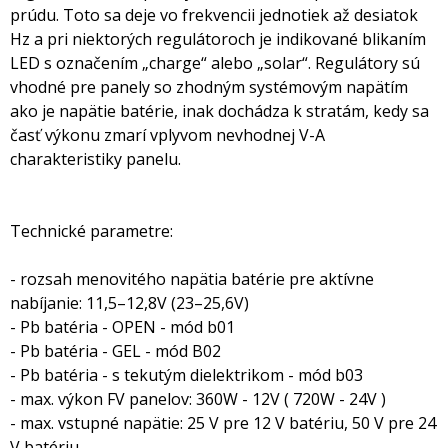
prúdu. Toto sa deje vo frekvencii jednotiek až desiatok
Hz a pri niektorých regulátoroch je indikované blikaním
LED s označením „charge“ alebo „solar“. Regulátory sú
vhodné pre panely so zhodným systémovým napätím
ako je napätie batérie, inak dochádza k stratám, kedy sa
časť výkonu zmarí vplyvom nevhodnej V-A
charakteristiky panelu.
Technické parametre:
- rozsah menovitého napätia batérie pre aktívne
nabíjanie: 11,5–12,8V (23–25,6V)
- Pb batéria - OPEN - mód b01
- Pb batéria - GEL - mód B02
- Pb batéria - s tekutým dielektrikom - mód b03
- max. výkon FV panelov: 360W - 12V ( 720W - 24V )
- max. vstupné napätie: 25 V pre 12 V batériu, 50 V pre 24
V batériu