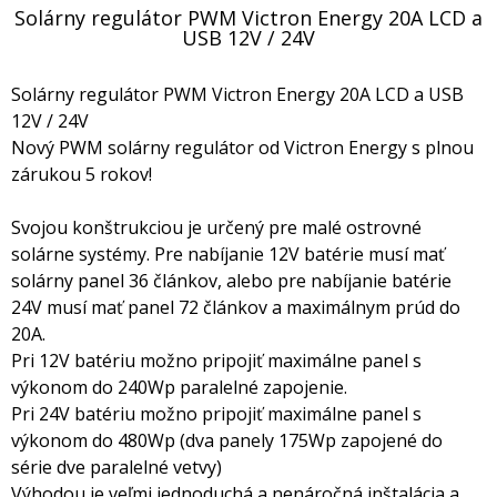
Solárny regulátor PWM Victron Energy 20A LCD a
USB 12V / 24V
Solárny regulátor PWM Victron Energy 20A LCD a USB
12V / 24V
Nový PWM solárny regulátor od Victron Energy s plnou
zárukou 5 rokov!
Svojou konštrukciou je určený pre malé ostrovné
solárne systémy. Pre nabíjanie 12V batérie musí mať
solárny panel 36 článkov, alebo pre nabíjanie batérie
24V musí mať panel 72 článkov a maximálnym prúd do
20A.
Pri 12V batériu možno pripojiť maximálne panel s
výkonom do 240Wp paralelné zapojenie.
Pri 24V batériu možno pripojiť maximálne panel s
výkonom do 480Wp (dva panely 175Wp zapojené do
série dve paralelné vetvy)
Výhodou je veľmi jednoduchá a nenáročná inštalácia a