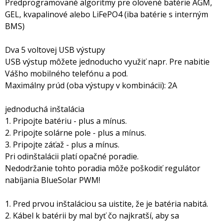
Predprogramované algoritmy pre olovené batérie AGM,
GEL, kvapalinové alebo LiFePO4 (iba batérie s interným
BMS)
Dva 5 voltovej USB výstupy
USB výstup môžete jednoducho využiť napr. Pre nabitie
Vášho mobilného telefónu a pod.
Maximálny prúd (oba výstupy v kombinácii): 2A
jednoduchá inštalácia
1. Pripojte batériu - plus a mínus.
2. Pripojte solárne pole - plus a mínus.
3. Pripojte záťaž - plus a mínus.
Pri odinštalácii platí opačné poradie.
Nedodržanie tohto poradia môže poškodiť regulátor
nabíjania BlueSolar PWM!
1. Pred prvou inštaláciou sa uistite, že je batéria nabitá.
2. Kábel k batérii by mal byť čo najkratší, aby sa