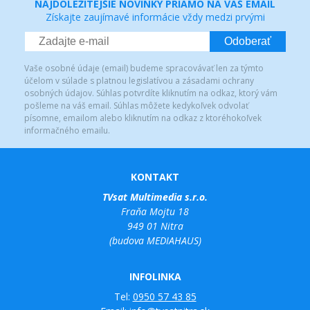
NAJDÔLEŽITEJŠIE NOVINKY PRIAMO NA VÁŠ EMAIL
Získajte zaujímavé informácie vždy medzi prvými
Odoberať
Vaše osobné údaje (email) budeme spracovávať len za týmto
účelom v súlade s platnou legislatívou a zásadami ochrany
osobných údajov. Súhlas potvrdíte kliknutím na odkaz, ktorý vám
pošleme na váš email. Súhlas môžete kedykoľvek odvolať
písomne, emailom alebo kliknutím na odkaz z ktoréhokoľvek
informačného emailu.
KONTAKT
TVsat Multimedia s.r.o.
Fraňa Mojtu 18
949 01 Nitra
(budova MEDIAHAUS)
INFOLINKA
Tel:
0950 57 43 85