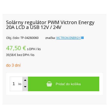
Solárny regulátor PWM Victron Energy
20A LCD a USB 12V / 24V
Obj. čislo:
TP-04280060
značka:
VICTRON ENERGY
47,50
€
s DPH / ks
39,58 €
bez DPH / ks
do 3 dní
ks
Pridať do košíka