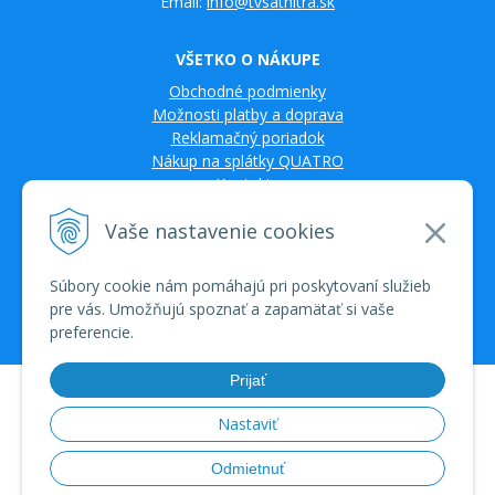
Email:
info@tvsatnitra.sk
VŠETKO O NÁKUPE
Obchodné podmienky
Možnosti platby a doprava
Reklamačný poriadok
Nákup na splátky QUATRO
Kontakty
Vaše nastavenie cookies
Súbory cookie nám pomáhajú pri poskytovaní služieb
pre vás. Umožňujú spoznať a zapamätať si vaše
preferencie.
Prijať
© 2026 TV SAT Multimédiá • tvorba eshopu cez UNIobchod, webhosting
spoločnosti WEBYGROUP • dbart
zvyšovanie návštevnosti
•
Nastaviť
Odmietnuť