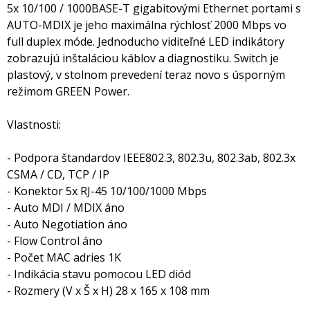
5x 10/100 / 1000BASE-T gigabitovými Ethernet portami s
AUTO-MDIX je jeho maximálna rýchlosť 2000 Mbps vo
full duplex móde. Jednoducho viditeľné LED indikátory
zobrazujú inštaláciou káblov a diagnostiku. Switch je
plastový, v stolnom prevedení teraz novo s úsporným
režimom GREEN Power.
Vlastnosti:
- Podpora štandardov IEEE802.3, 802.3u, 802.3ab, 802.3x
CSMA / CD, TCP / IP
- Konektor 5x RJ-45 10/100/1000 Mbps
- Auto MDI / MDIX áno
- Auto Negotiation áno
- Flow Control áno
- Počet MAC adries 1K
- Indikácia stavu pomocou LED diód
- Rozmery (V x Š x H) 28 x 165 x 108 mm