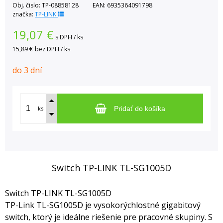
Obj. čislo:
TP-08858128
EAN:
6935364091798
značka:
TP-LINK
19,07
€
s DPH / ks
15,89 €
bez DPH / ks
do 3 dní
ks
Pridať do košíka
Switch TP-LINK TL-SG1005D
Switch TP-LINK TL-SG1005D
TP-Link TL-SG1005D je vysokorýchlostné gigabitový
switch, ktorý je ideálne riešenie pre pracovné skupiny. S