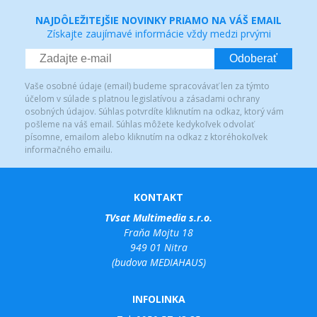
NAJDÔLEŽITEJŠIE NOVINKY PRIAMO NA VÁŠ EMAIL
Získajte zaujímavé informácie vždy medzi prvými
Odoberať
Vaše osobné údaje (email) budeme spracovávať len za týmto
účelom v súlade s platnou legislatívou a zásadami ochrany
osobných údajov. Súhlas potvrdíte kliknutím na odkaz, ktorý vám
pošleme na váš email. Súhlas môžete kedykoľvek odvolať
písomne, emailom alebo kliknutím na odkaz z ktoréhokoľvek
informačného emailu.
KONTAKT
TVsat Multimedia s.r.o.
Fraňa Mojtu 18
949 01 Nitra
(budova MEDIAHAUS)
INFOLINKA