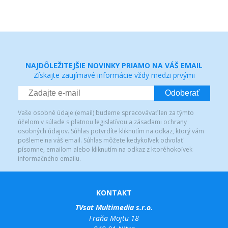
NAJDÔLEŽITEJŠIE NOVINKY PRIAMO NA VÁŠ EMAIL
Získajte zaujímavé informácie vždy medzi prvými
Odoberať
Vaše osobné údaje (email) budeme spracovávať len za týmto
účelom v súlade s platnou legislatívou a zásadami ochrany
osobných údajov. Súhlas potvrdíte kliknutím na odkaz, ktorý vám
pošleme na váš email. Súhlas môžete kedykoľvek odvolať
písomne, emailom alebo kliknutím na odkaz z ktoréhokoľvek
informačného emailu.
KONTAKT
TVsat Multimedia s.r.o.
Fraňa Mojtu 18