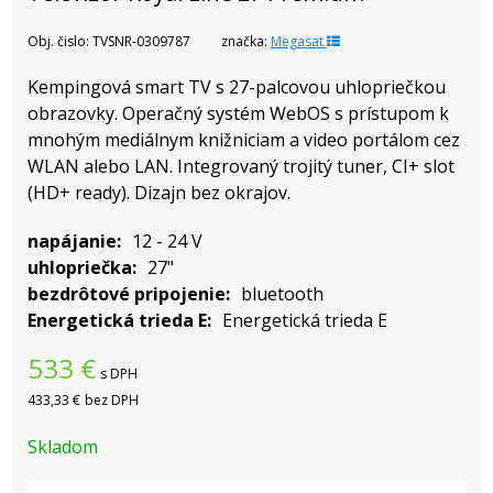
Obj. čislo:
TVSNR-0309787
značka:
Megasat
Kempingová smart TV s 27-palcovou uhlopriečkou
obrazovky. Operačný systém WebOS s prístupom k
mnohým mediálnym knižniciam a video portálom cez
WLAN alebo LAN. Integrovaný trojitý tuner, CI+ slot
(HD+ ready). Dizajn bez okrajov.
napájanie
12 - 24 V
uhlopriečka
27"
bezdrôtové pripojenie
bluetooth
Energetická trieda E
Energetická trieda E
533
€
s DPH
433,33 €
bez DPH
Skladom