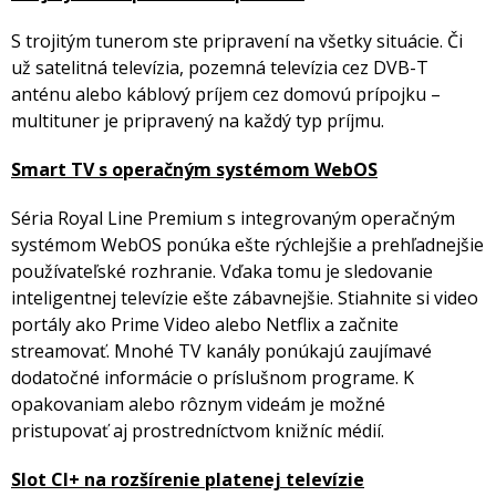
S trojitým tunerom ste pripravení na všetky situácie. Či
už satelitná televízia, pozemná televízia cez DVB-T
anténu alebo káblový príjem cez domovú prípojku –
multituner je pripravený na každý typ príjmu.
Smart TV s operačným systémom WebOS
Séria Royal Line Premium s integrovaným operačným
systémom WebOS ponúka ešte rýchlejšie a prehľadnejšie
používateľské rozhranie. Vďaka tomu je sledovanie
inteligentnej televízie ešte zábavnejšie. Stiahnite si video
portály ako Prime Video alebo Netflix a začnite
streamovať. Mnohé TV kanály ponúkajú zaujímavé
dodatočné informácie o príslušnom programe. K
opakovaniam alebo rôznym videám je možné
pristupovať aj prostredníctvom knižníc médií.
Slot CI+ na rozšírenie platenej televízie