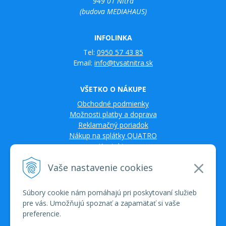
949 01 Nitra
(budova MEDIAHAUS)
INFOLINKA
Tel:
0950 57 43 85
Email:
info@tvsatnitra.sk
VŠETKO O NÁKUPE
Obchodné podmienky
Možnosti platby a doprava
Reklamačný poriadok
Nákup na splátky QUATRO
Kontakty
Vaše nastavenie cookies
Súbory cookie nám pomáhajú pri poskytovaní služieb
pre vás. Umožňujú spoznať a zapamätať si vaše
preferencie.