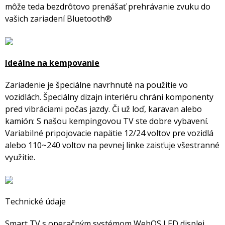
môže teda bezdrôtovo prenášať prehrávanie zvuku do
vašich zariadení Bluetooth®
Ideálne na kempovanie
Zariadenie je špeciálne navrhnuté na použitie vo
vozidlách. Špeciálny dizajn interiéru chráni komponenty
pred vibráciami počas jazdy. Či už loď, karavan alebo
kamión: S našou kempingovou TV ste dobre vybavení.
Variabilné pripojovacie napätie 12/24 voltov pre vozidlá
alebo 110~240 voltov na pevnej linke zaisťuje všestranné
využitie.
Technické údaje
Smart TV s operačným systémom WebOS LED displej