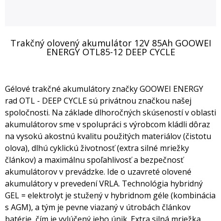
Trakčný olovený akumulátor 12V 85Ah GOOWEI
ENERGY OTL85-12 DEEP CYCLE
Gélové trakčné akumulátory značky GOOWEI ENERGY
rad OTL - DEEP CYCLE sú privátnou značkou našej
spoločnosti. Na základe dlhoročných skúseností v oblasti
akumulátorov sme v spolupráci s výrobcom kládli dôraz
na vysokú akostnú kvalitu použitých materiálov (čistotu
olova), dlhú cyklickú životnosť (extra silné mriežky
článkov) a maximálnu spoľahlivosť a bezpečnosť
akumulátorov v prevádzke. Ide o uzavreté olovené
akumulátory v prevedení VRLA. Technológia hybridný
GEL = elektrolyt je stužený v hybridnom géle (kombinácia
s AGM), a tým je pevne viazaný v útrobách článkov
batérie, čím je vylúčený jeho únik. Extra silná mriežka