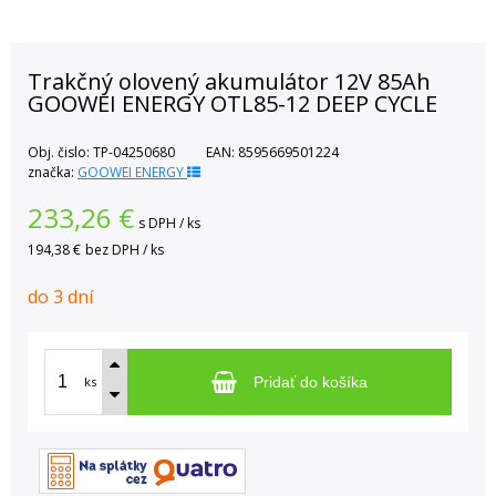
Trakčný olovený akumulátor 12V 85Ah
GOOWEI ENERGY OTL85-12 DEEP CYCLE
Obj. čislo:
TP-04250680
EAN:
8595669501224
značka:
GOOWEI ENERGY
233,26
€
s DPH / ks
194,38 €
bez DPH / ks
do 3 dní
ks
Pridať do košíka