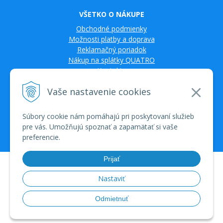
VŠETKO O NÁKUPE
Obchodné podmienky
Možnosti platby a doprava
Reklamačný poriadok
Nákup na splátky QUATRO
Kontakty
Vaše nastavenie cookies
Súbory cookie nám pomáhajú pri poskytovaní služieb
pre vás. Umožňujú spoznať a zapamätať si vaše
preferencie.
Prijať
© 2026 TV SAT Multimédiá • tvorba eshopu cez UNIobchod, webhosting
spoločnosti WEBYGROUP • dbart
zvyšovanie návštevnosti
•
Nastaviť
Odmietnuť