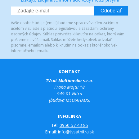
Odoberať
Vaše osobné údaje (email) budeme spracovávať len za týmto
účelom v súlade s platnou legislatívou a zásadami ochrany
osobných údajov. Súhlas potvrdíte kliknutím na odkaz, ktorý vám
pošleme na váš email. Súhlas môžete kedykoľvek odvolať
písomne, emailom alebo kliknutím na odkaz z ktoréhokoľvek
informačného emailu.
KONTAKT
TVsat Multimedia s.r.o.
Fraňa Mojtu 18
949 01 Nitra
(budova MEDIAHAUS)
INFOLINKA
Tel:
0950 57 43 85
Email:
info@tvsatnitra.sk