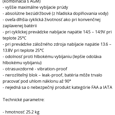
(kombinácia s AGM)
- vyššie maximálne vybíjacie prúdy
- absolútne bezúdržbové (z hľadiska doplňovania vody)
- oveľa dlhšia cyklická životnosť ako pri konvenčnej
zaplavenej batérii
- pri cyklickej prevádzke nabíjacie napätie 14.5 – 14.9V pri
teplote 25°C
- pri prevádzke záložného zdroja nabíjacie napätie 13.6 –
13.8V pri teplote 25°C
- odolnosť proti hlbokému vybíjaniu (lepšie odoláva
hlbokému vybíjaniu)
- otrasuvzdorné - vibration-proof
- nerozliteľný blok – leak-proof, batéria môže trvalo
pracovať pod uhlom náklonu až 90°
- nejedná sa o nebezpečný produkt kategórie FAA a IATA
Technické parametre:
- hmotnosť: 25.2 kg