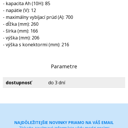
- kapacita Ah (10H): 85
- napätie (V): 12
- maximálny vybíjací prúd (A): 700
- dĺžka (mm): 260
- šírka (mm): 166
- výška (mm): 206
- výška s konektormi (mm): 216
Parametre
dostupnosť
do 3 dní
NAJDÔLEŽITEJŠIE NOVINKY PRIAMO NA VÁŠ EMAIL
Získajte zaujímavé informácie vždy medzi prvými