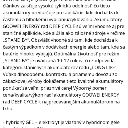
článkov zaisťuje vysokú cyklickú odolnosť, čo tieto
akumulátory predurčuje pre aplikácie, kde dochádza k
častému a hlbokému vybíjaniu/cyklovaniu. Akumulátory
GOOWEI ENERGY rad DEEP CYCLE sú veľmi vhodné aj pre
staničné aplikácie, kde slúžia ako záložné zdroje v režime
„STAND BY“. Obzvlášť vhodné sú tam, kde dochádza k
častým výpadkom v dodávkach energie alebo tam, kde sa
batérie hlboko vybíjajú. Optimálna životnosť pre režim
„STAND BY“ je uvádzaná 10-12 rokov, čo zodpovedá
kategórii staničných akumulátorov radu „LONG LIFE“.
Vďaka dlhodobému kontraktu a priamemu dovozu zo
zákazkovej výroby dokážeme tieto kvalitné akumulátory
ponúkať za veľmi priaznivé ceny! Výborný pomer
cena/kvalita/výkon radí akumulátory GOOWEI ENERGY
rad DEEP CYCLE k najpredávanejším akumulátorom na
trhu.
- hybridný GEL = elektrolyt je viazaný v hybridnom géle