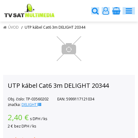
ÚVOD
UTP kábel Cat6 3m DELIGHT 20344
UTP kábel Cat6 3m DELIGHT 20344
Obj. čislo:
TP-03560202
EAN:
5999117121034
značka:
DELIGHT
2,40
€
s DPH / ks
2 €
bez DPH / ks