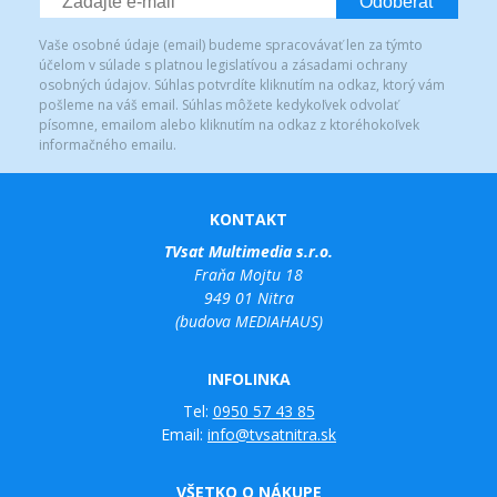
Odoberať
Vaše osobné údaje (email) budeme spracovávať len za týmto
účelom v súlade s platnou legislatívou a zásadami ochrany
osobných údajov. Súhlas potvrdíte kliknutím na odkaz, ktorý vám
pošleme na váš email. Súhlas môžete kedykoľvek odvolať
písomne, emailom alebo kliknutím na odkaz z ktoréhokoľvek
informačného emailu.
KONTAKT
TVsat Multimedia s.r.o.
Fraňa Mojtu 18
949 01 Nitra
(budova MEDIAHAUS)
INFOLINKA
Tel:
0950 57 43 85
Email:
info@tvsatnitra.sk
VŠETKO O NÁKUPE