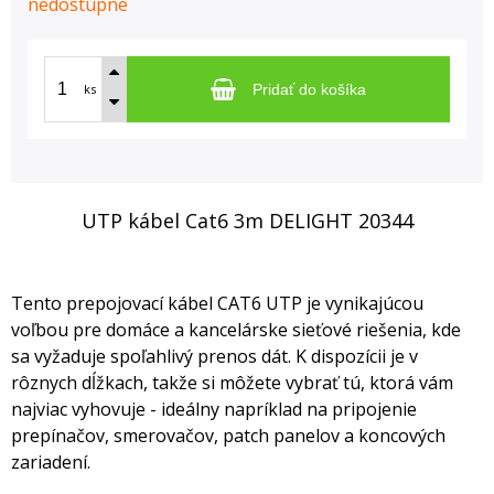
nedostupné
ks
Pridať do košíka
UTP kábel Cat6 3m DELIGHT 20344
Tento prepojovací kábel CAT6 UTP je vynikajúcou
voľbou pre domáce a kancelárske sieťové riešenia, kde
sa vyžaduje spoľahlivý prenos dát. K dispozícii je v
rôznych dĺžkach, takže si môžete vybrať tú, ktorá vám
najviac vyhovuje - ideálny napríklad na pripojenie
prepínačov, smerovačov, patch panelov a koncových
zariadení.