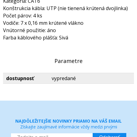
Kategória: CAT6
Konštrukcia kábla: UTP (nie tienená krútená dvojlinka)
Počet párov: 4 ks
Vodiče: 7 x 0,16 mm krútené vlákno
Vnútorné použitie: áno
Farba káblového plášťa: Sivá
Parametre
dostupnosť
vypredané
NAJDÔLEŽITEJŠIE NOVINKY PRIAMO NA VÁŠ EMAIL
Získajte zaujímavé informácie vždy medzi prvými