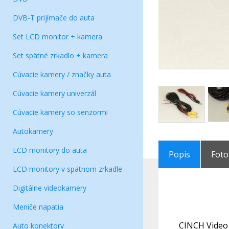
DVB-T prijímače do auta
Set LCD monitor + kamera
Set spätné zrkadlo + kamera
Cúvacie kamery / značky auta
Cúvacie kamery univerzál
Cúvacie kamery so senzormi
Autokamery
LCD monitory do auta
Popis
Foto
LCD monitory v spätnom zrkadle
Digitálne videokamery
Meniče napatia
CINCH Video 
Auto konektory