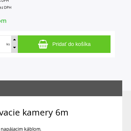
s DPH
ez DPH
om
Pridať do košíka
ks
ovacie kamery 6m
 napájacim káblom.