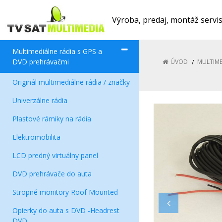
Výroba, predaj, montáž servi
Multimediálne rádia s GPS a
DVD prehrávačmi
ÚVOD
MULTIME
Originál multimediálne rádia / značky
Univerzálne rádia
Plastové rámiky na rádia
Elektromobilita
LCD predný virtuálny panel
DVD prehrávače do auta
Stropné monitory Roof Mounted
Opierky do auta s DVD -Headrest
DVD