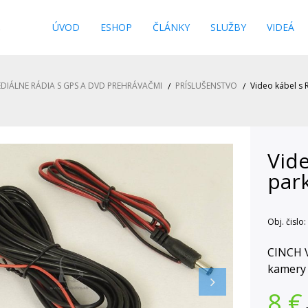
s
ÚVOD
ESHOP
ČLÁNKY
SLUŽBY
VIDEÁ
DIÁLNE RÁDIA S GPS A DVD PREHRÁVAČMI
PRÍSLUŠENSTVO
Video kábel s
Vide
par
Obj. čislo:
CINCH V
kamery 
8
€