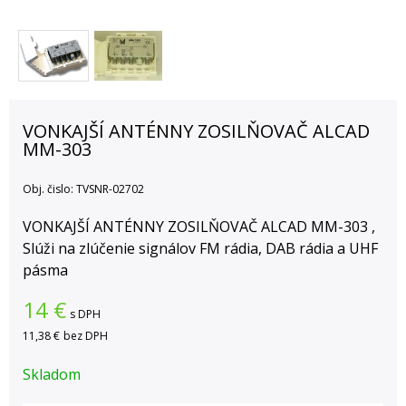
VONKAJŠÍ ANTÉNNY ZOSILŇOVAČ ALCAD
MM-303
Obj. čislo:
TVSNR-02702
VONKAJŠÍ ANTÉNNY ZOSILŇOVAČ ALCAD MM-303 ,
Slúži na zlúčenie signálov FM rádia, DAB rádia a UHF
pásma
14
€
s DPH
11,38 €
bez DPH
Skladom