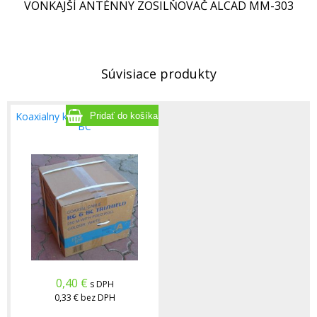
VONKAJŠÍ ANTÉNNY ZOSILŇOVAČ ALCAD MM-303
Súvisiace produkty
Koaxialny kabel Tri-Shield RG6
BC
0,40
€
s DPH
0,33 €
bez DPH