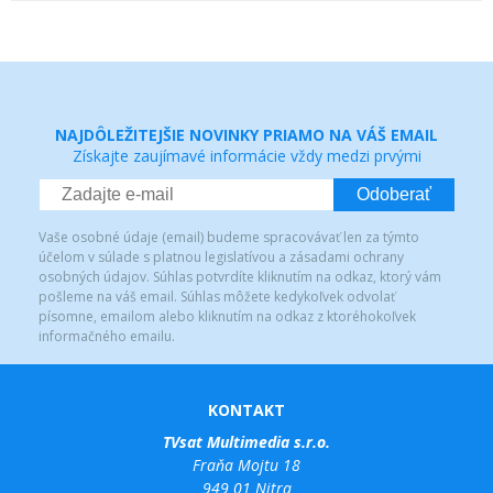
NAJDÔLEŽITEJŠIE NOVINKY PRIAMO NA VÁŠ EMAIL
Získajte zaujímavé informácie vždy medzi prvými
Odoberať
Vaše osobné údaje (email) budeme spracovávať len za týmto
účelom v súlade s platnou legislatívou a zásadami ochrany
osobných údajov. Súhlas potvrdíte kliknutím na odkaz, ktorý vám
pošleme na váš email. Súhlas môžete kedykoľvek odvolať
písomne, emailom alebo kliknutím na odkaz z ktoréhokoľvek
informačného emailu.
KONTAKT
TVsat Multimedia s.r.o.
Fraňa Mojtu 18
949 01 Nitra