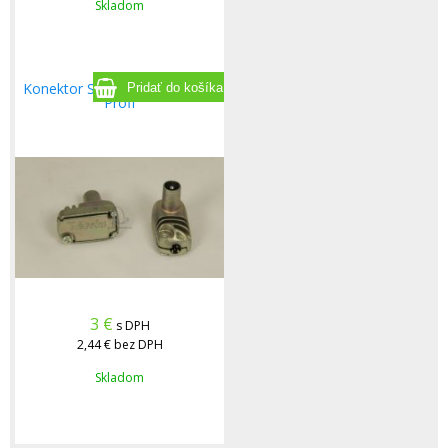
Skladom
Konektor Samec TELEVES IEC
Profi
3
€
s DPH
2,44 €
bez DPH
Skladom