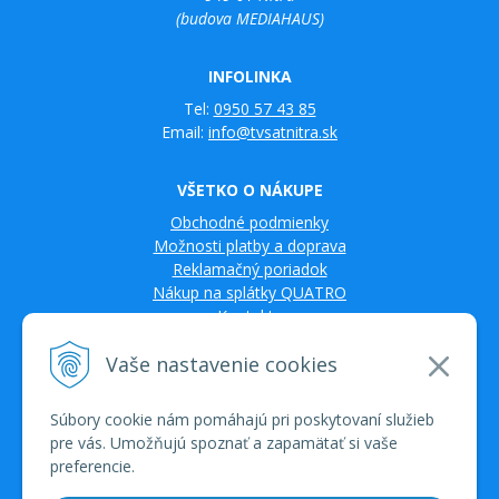
(budova MEDIAHAUS)
INFOLINKA
Tel:
0950 57 43 85
Email:
info@tvsatnitra.sk
VŠETKO O NÁKUPE
Obchodné podmienky
Možnosti platby a doprava
Reklamačný poriadok
Nákup na splátky QUATRO
Kontakty
Vaše nastavenie cookies
Súbory cookie nám pomáhajú pri poskytovaní služieb
pre vás. Umožňujú spoznať a zapamätať si vaše
preferencie.