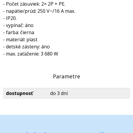
- Počet zásuviek: 2× 2P + PE.
- napätie/prúd: 250 V~/16 A max.
- IP20.
- vypínač: áno
- farba: čierna
- materiál: plast
- detské zásteny: áno
- max. zaťaženie: 3 680 W
Parametre
dostupnosť
do 3 dní