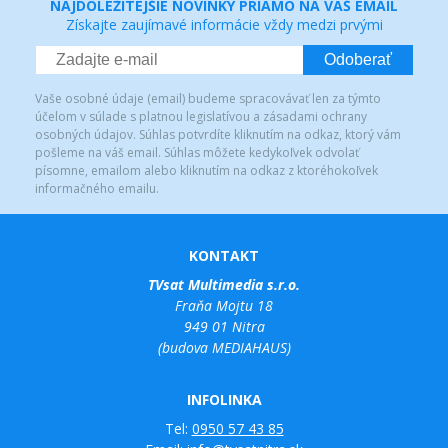
NAJDÔLEŽITEJŠIE NOVINKY PRIAMO NA VÁŠ EMAIL
Získajte zaujímavé informácie vždy medzi prvými
Odoberať
Vaše osobné údaje (email) budeme spracovávať len za týmto
účelom v súlade s platnou legislatívou a zásadami ochrany
osobných údajov. Súhlas potvrdíte kliknutím na odkaz, ktorý vám
pošleme na váš email. Súhlas môžete kedykoľvek odvolať
písomne, emailom alebo kliknutím na odkaz z ktoréhokoľvek
informačného emailu.
KONTAKT
TVsat Multimedia s.r.o.
Fraňa Mojtu 18
949 01 Nitra
(budova MEDIAHAUS)
INFOLINKA
Tel:
0950 57 43 85