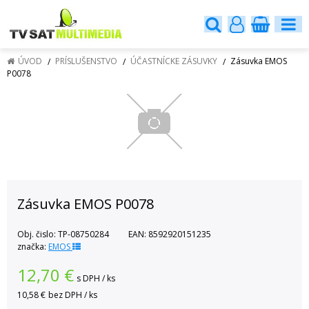
ÚVOD
PRÍSLUŠENSTVO
ÚČASTNÍCKE ZÁSUVKY
Zásuvka EMOS
P0078
Zásuvka EMOS P0078
Obj. čislo:
TP-08750284
EAN:
8592920151235
značka:
EMOS
12,70
€
s DPH / ks
10,58 €
bez DPH / ks