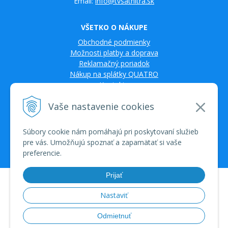
Email:
info@tvsatnitra.sk
VŠETKO O NÁKUPE
Obchodné podmienky
Možnosti platby a doprava
Reklamačný poriadok
Nákup na splátky QUATRO
Kontakty
Vaše nastavenie cookies
Súbory cookie nám pomáhajú pri poskytovaní služieb
pre vás. Umožňujú spoznať a zapamätať si vaše
preferencie.
Prijať
© 2026 TV SAT Multimédiá • tvorba eshopu cez UNIobchod, webhosting
spoločnosti WEBYGROUP • dbart
zvyšovanie návštevnosti
•
Nastaviť
Odmietnuť