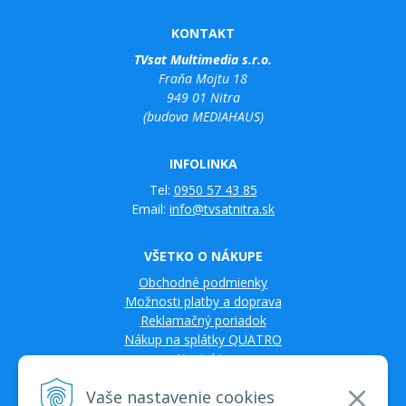
KONTAKT
TVsat Multimedia s.r.o.
Fraňa Mojtu 18
949 01 Nitra
(budova MEDIAHAUS)
INFOLINKA
Tel:
0950 57 43 85
Email:
info@tvsatnitra.sk
VŠETKO O NÁKUPE
Obchodné podmienky
Možnosti platby a doprava
Reklamačný poriadok
Nákup na splátky QUATRO
Kontakty
Vaše nastavenie cookies