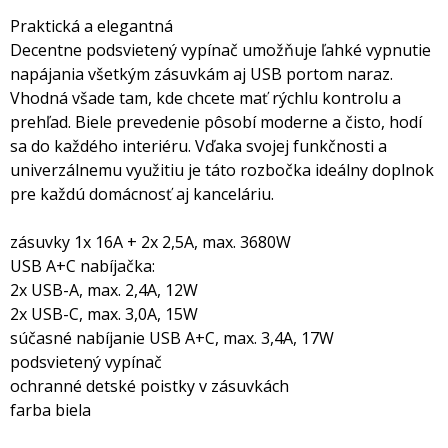
Praktická a elegantná
Decentne podsvietený vypínač umožňuje ľahké vypnutie
napájania všetkým zásuvkám aj USB portom naraz.
Vhodná všade tam, kde chcete mať rýchlu kontrolu a
prehľad. Biele prevedenie pôsobí moderne a čisto, hodí
sa do každého interiéru. Vďaka svojej funkčnosti a
univerzálnemu využitiu je táto rozbočka ideálny doplnok
pre každú domácnosť aj kanceláriu.
zásuvky 1x 16A + 2x 2,5A, max. 3680W
USB A+C nabíjačka:
2x USB-A, max. 2,4A, 12W
2x USB-C, max. 3,0A, 15W
súčasné nabíjanie USB A+C, max. 3,4A, 17W
podsvietený vypínač
ochranné detské poistky v zásuvkách
farba biela