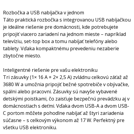
Rozbočka a USB nabíjačka v jednom
Táto praktická rozbočka s integrovanou USB nabíjačkou
je ideálne riešenie pre domácnosti, kde potrebujete
pripojiť viacero zariadení na jednom mieste – napríklad
televíziu, set-top box a tomu nabíjať telefóny alebo
tablety. Vďaka kompaktnému prevedeniu nezaberie
zbytočne miesto.
Inteligentné riešenie pre vašu elektroniku
Tri zásuvky (1× 16 A + 2× 2,5 A) zvládnu celkovú záťaž až
3680 W a umožnia pripojiť bežné spotrebiče v obývačke,
spálni alebo pracovni. Zásuvky sú navyše vybavené
detskými poistkami, čo zaisťuje bezpečnú prevádzku aj v
domácnostiach s deťmi. Vďaka dvom USB-A a dvom USB-
C portom môžete pohodlne nabíjať až štyri zariadenia
súčasne – s celkovým výkonom až 17 W. Perfektný pre
všetku USB elektroniku.