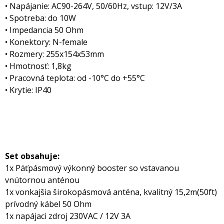
• Napájanie: AC90-264V, 50/60Hz, vstup: 12V/3A
• Spotreba: do 10W
• Impedancia 50 Ohm
• Konektory: N-female
• Rozmery: 255x154x53mm
• Hmotnosť: 1,8kg
• Pracovná teplota: od -10°C do +55°C
• Krytie: IP40
Set obsahuje:
1x Päťpásmový výkonný booster so vstavanou
vnútornou anténou
1x vonkajšia širokopásmová anténa, kvalitný 15,2m(50ft)
prívodný kábel 50 Ohm
1x napájaci zdroj 230VAC / 12V 3A