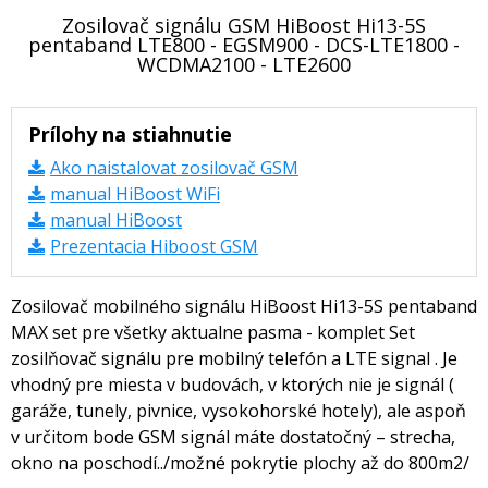
Zosilovač signálu GSM HiBoost Hi13-5S
pentaband LTE800 - EGSM900 - DCS-LTE1800 -
WCDMA2100 - LTE2600
Prílohy na stiahnutie
Ako naistalovat zosilovač GSM
manual HiBoost WiFi
manual HiBoost
Prezentacia Hiboost GSM
Zosilovač mobilného signálu HiBoost Hi13-5S pentaband
MAX set pre všetky aktualne pasma - komplet Set
zosilňovač signálu pre mobilný telefón a LTE signal . Je
vhodný pre miesta v budovách, v ktorých nie je signál (
garáže, tunely, pivnice, vysokohorské hotely), ale aspoň
v určitom bode GSM signál máte dostatočný – strecha,
okno na poschodí../možné pokrytie plochy až do 800m2/