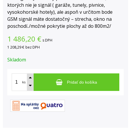
ktorých nie je signál ( garáže, tunely, pivnice,
vysokohorské hotely), ale aspoň v určitom bode
GSM signál máte dostatočný – strecha, okno na
poschodí../možné pokrytie plochy až do 800m2/
1 486,20
€
s DPH
1 208,29 €
bez DPH
Skladom
ks
Pridať do košíka