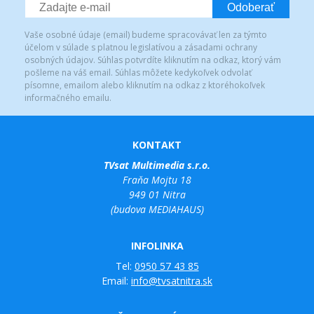
Odoberať
Vaše osobné údaje (email) budeme spracovávať len za týmto
účelom v súlade s platnou legislatívou a zásadami ochrany
osobných údajov. Súhlas potvrdíte kliknutím na odkaz, ktorý vám
pošleme na váš email. Súhlas môžete kedykoľvek odvolať
písomne, emailom alebo kliknutím na odkaz z ktoréhokoľvek
informačného emailu.
KONTAKT
TVsat Multimedia s.r.o.
Fraňa Mojtu 18
949 01 Nitra
(budova MEDIAHAUS)
INFOLINKA
Tel:
0950 57 43 85
Email:
info@tvsatnitra.sk