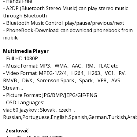
- Hands Free
- A2DP (Bluetooth Stereo Music) can play stereo music
through Bluetooth
- Bluetooth Music Control: play/pause/previous/next
- PhoneBook-Download: can download phonebook from
mobile
Multimedia Player
- Full HD 1080P
- Music Format: MP3、WMA、AAC、RM、FLAC etc
- Video Format: MPEG-1/2/4、H264、H263、VC1、RV、
RMVB、DivX、Sorenson SparK、Spark、VP8、AVS
Stream…
- Picture Format: JPG/BMP/JEPG/GIF/PNG
- OSD Languages:
viac 60 jazykov : Slovak , czech ,
Russian,Portuguese,English,Spanish,German,Turkish,Arabi
Zosilovač