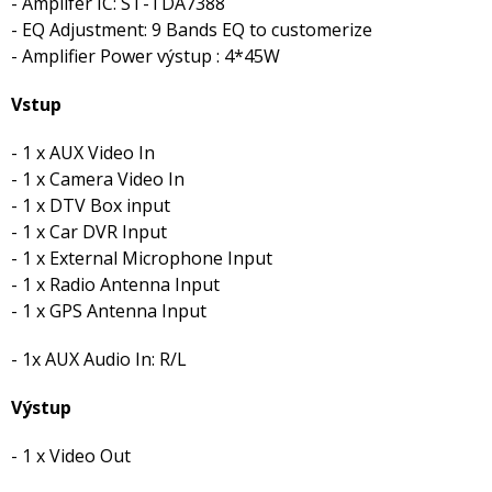
- Amplifer IC: ST-TDA7388
- EQ Adjustment: 9 Bands EQ to customerize
- Amplifier Power výstup : 4*45W
Vstup
- 1 x AUX Video In
- 1 x Camera Video In
- 1 x DTV Box input
- 1 x Car DVR Input
- 1 x External Microphone Input
- 1 x Radio Antenna Input
- 1 x GPS Antenna Input
- 1x AUX Audio In: R/L
Výstup
- 1 x Video Out