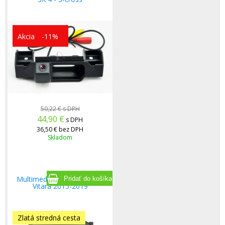
Akcia
-11%
50,22 €
s DPH
44,90
€
s DPH
36,50 €
bez DPH
Skladom
Multimediálne rádio Suzuki
Vitara 2015-2019
Zlatá stredná cesta