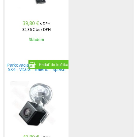
39,80
€
s DPH
32,36 €
bez DPH
Skladom
Parkovacia kamera pre Suzuki
SX4 - Vitara - Baleno - Splash