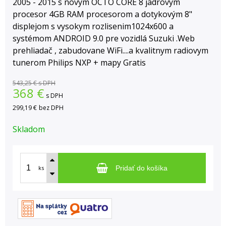
2005 - 2015 s novym OCTO CORE 8 jadrovým
procesor 4GB RAM procesorom a dotykovým 8"
displejom s vysokym rozlisenim1024x600 a
systémom ANDROID 9.0 pre vozidlá Suzuki .Web
prehliadač , zabudovane WiFi....a kvalitnym radiovym
tunerom Philips NXP + mapy Gratis
543,25 €
s DPH
368
€
s DPH
299,19 €
bez DPH
Skladom
ks
Pridať do košíka