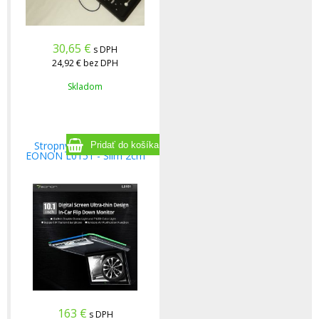
30,65
€
s DPH
24,92 €
bez DPH
Skladom
Stropný monitor 10,1"
EONON L0151 - Slim 2cm
163
€
s DPH