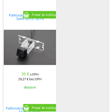
Parkovacia kamera Suzuki
Swift 2012- 2014
36
€
s DPH
29,27 €
bez DPH
Skladom
Parkovacia kamera pre Suzuki
SX 4 - S-cross