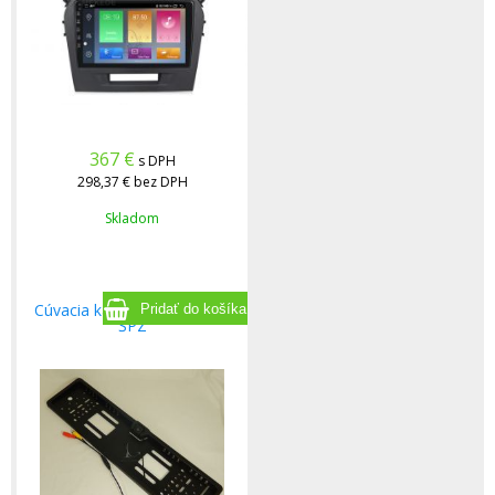
367
€
s DPH
298,37 €
bez DPH
Skladom
Cúvacia kamera v podložke
ŠPZ