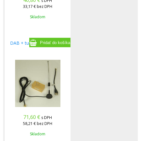
40,80
€
s DPH
33,17 €
bez DPH
Skladom
DAB + tuner do auta - USB
71,60
€
s DPH
58,21 €
bez DPH
Skladom