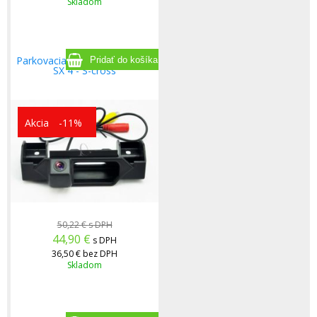
Skladom
Parkovacia kamera pre Suzuki
SX 4 - S-cross
Akcia
-11%
50,22 €
s DPH
44,90
€
s DPH
36,50 €
bez DPH
Skladom