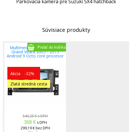
Parkovacia kamera pre Suzuki SX4 hatchback
Súvisiace produkty
Multimediálne rádio Suzuki
Grand Vitara 2005 - 2015
Android 9 Octo core procesor
Akcia
-32%
Zlatá stredná cesta
543,25 €
s DPH
368
€
s DPH
299,19 €
bez DPH