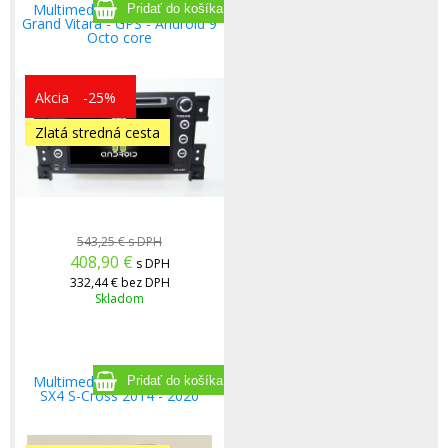
Multimediálne rádio Suzuki
Grand Vitara - GPS - Android 9
Octo core
Akcia
-25%
Zlatá stredná cesta
543,25 €
s DPH
408,90
€
s DPH
332,44 €
bez DPH
Skladom
Multimediálne rádio Suzuki
SX4 S-Cross 2014 - 2020