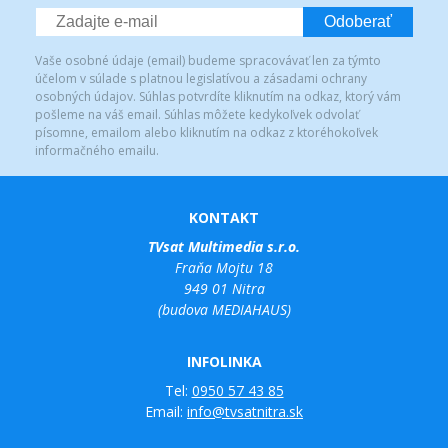
Odoberať
Vaše osobné údaje (email) budeme spracovávať len za týmto
účelom v súlade s platnou legislatívou a zásadami ochrany
osobných údajov. Súhlas potvrdíte kliknutím na odkaz, ktorý vám
pošleme na váš email. Súhlas môžete kedykoľvek odvolať
písomne, emailom alebo kliknutím na odkaz z ktoréhokoľvek
informačného emailu.
KONTAKT
TVsat Multimedia s.r.o.
Fraňa Mojtu 18
949 01 Nitra
(budova MEDIAHAUS)
INFOLINKA
Tel:
0950 57 43 85
Email:
info@tvsatnitra.sk