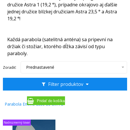
družice Astra 1 (19,2 °), prípadne okrajovo aj ďalšie
jednej družice blízkej družiciam Astra 23,5 ° a Astra
19,2 °!
Každá parabola (satelitná anténa) sa pripevní na
držiak či stožiar, ktorého dĺžka závisí od typu
paraboly.
Prednastavené
Zoradiť:
Filter produktov
Parabola Emme Esse 80 cm FE
Nadrozmerný tovar