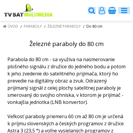
ÚVOD
PARABOLY
ŽELEZNÉ PARABOLY
Do 80 cm
Železné paraboly do 80 cm
Parabola do 80 cm - sa využíva na nasmerovanie
plošného signálu z družice do jedného bodu a potom
k jeho zvedenie do satelitného prijímača, ktorý ho
prevedie na digitálny obraz a zvuk. Odrazený
prijímaný signál z celej plochy satelitnej paraboly je
smerovaný do svojho ohniska, v ktorom je prijímač -
vonkajšia jednotka (LNB konvertor).
Veľkosť paraboly priemeru 60 cm až 80 cm je určená
k príjmu slovenských a českých programov z družice
Astra 3 (23,5 °) a voľne vysielaných programov z