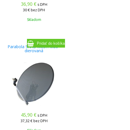
36,90
€
s DPH
30 €
bez DPH
Skladom
Parabola SAAB MESH M80 -
dierovaná
45,90
€
s DPH
37,32 €
bez DPH