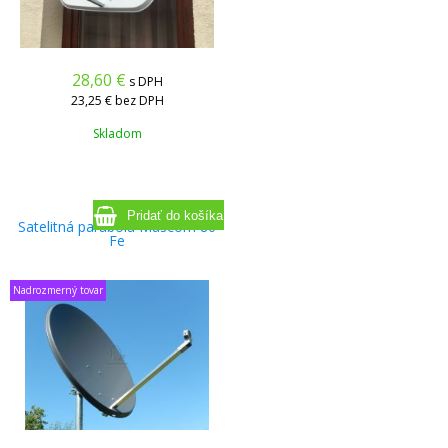
28,60
€
s DPH
23,25 €
bez DPH
Skladom
Satelitná parabola Mascom 80
Fe
Nadrozmerný tovar