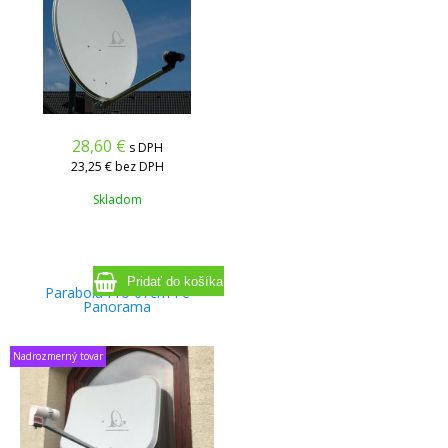
28,60
€
s DPH
23,25 €
bez DPH
Skladom
Parabola Pro 67cm Fe
Panorama
Nadrozmerný tovar