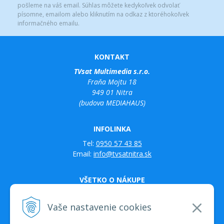
pošleme na váš email. Súhlas môžete kedykoľvek odvolať
písomne, emailom alebo kliknutím na odkaz z ktoréhokoľvek
informačného emailu.
KONTAKT
TVsat Multimedia s.r.o.
Fraňa Mojtu 18
949 01 Nitra
(budova MEDIAHAUS)
INFOLINKA
Tel:
0950 57 43 85
Email:
info@tvsatnitra.sk
VŠETKO O NÁKUPE
Obchodné podmienky
Možnosti platby a doprava
Vaše nastavenie cookies
Reklamačný poriadok