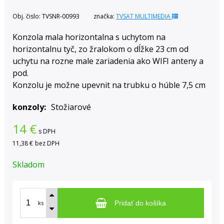
Obj. čislo:
TVSNR-00993
značka:
TVSAT MULTIMEDIA
Konzola mala horizontalna s uchytom na
horizontalnu tyč, zo žralokom o dĺžke 23 cm od
uchytu na rozne male zariadenia ako WIFI anteny a
pod.
Konzolu je možne upevnit na trubku o húble 7,5 cm
konzoly
Stožiarové
14
€
s DPH
11,38 €
bez DPH
Skladom
ks
Pridať do košíka