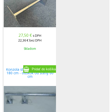
27,50
€
s DPH
22,36 €
bez DPH
Skladom
Konzola stenová PROFI dĺžka
180 cm - odskok od steny 60
cm