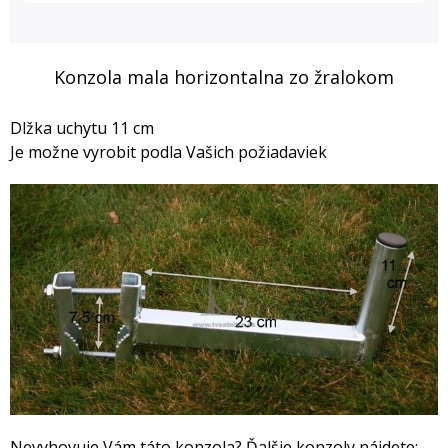
Konzola mala horizontalna zo žralokom
Dlžka uchytu 11 cm
Je možne vyrobit podla Vašich požiadaviek
Nevyhovuje Vám táto konzola? Ďalšie konzoly nájdete: