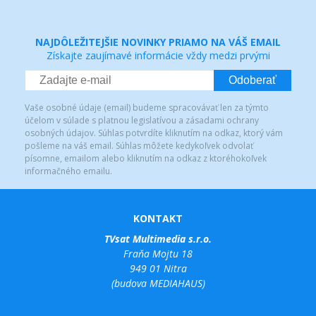
NAJDÔLEŽITEJŠIE NOVINKY PRIAMO NA VÁŠ EMAIL
Získajte zaujímavé informácie vždy medzi prvými
Odoberať
Vaše osobné údaje (email) budeme spracovávať len za týmto
účelom v súlade s platnou legislatívou a zásadami ochrany
osobných údajov. Súhlas potvrdíte kliknutím na odkaz, ktorý vám
pošleme na váš email. Súhlas môžete kedykoľvek odvolať
písomne, emailom alebo kliknutím na odkaz z ktoréhokoľvek
informačného emailu.
KONTAKT
TVsat Multimedia s.r.o.
Fraňa Mojtu 18
949 01 Nitra
(budova MEDIAHAUS)