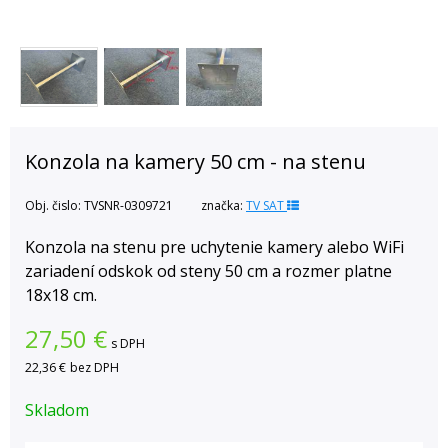
Konzola na kamery 50 cm - na stenu
Obj. čislo:
TVSNR-0309721
značka:
TV SAT
Konzola na stenu pre uchytenie kamery alebo WiFi
zariadení odskok od steny 50 cm a rozmer platne
18x18 cm.
27,50
€
s DPH
22,36 €
bez DPH
Skladom