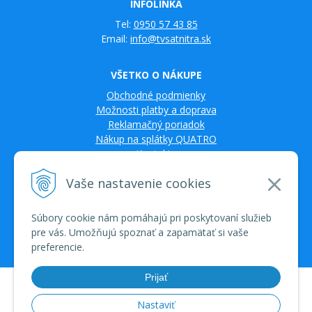
INFOLINKA
Tel:
0950 57 43 85
Email:
info@tvsatnitra.sk
VŠETKO O NÁKUPE
Obchodné podmienky
Možnosti platby a doprava
Reklamačný poriadok
Nákup na splátky QUATRO
Kontakty
Vaše nastavenie cookies
Súbory cookie nám pomáhajú pri poskytovaní služieb
pre vás. Umožňujú spoznať a zapamätať si vaše
preferencie.
Prijať
© 2026 TV SAT Multimédiá • tvorba eshopu cez UNIobchod, webhosting
spoločnosti WEBYGROUP • dbart
zvyšovanie návštevnosti
•
Nastaviť