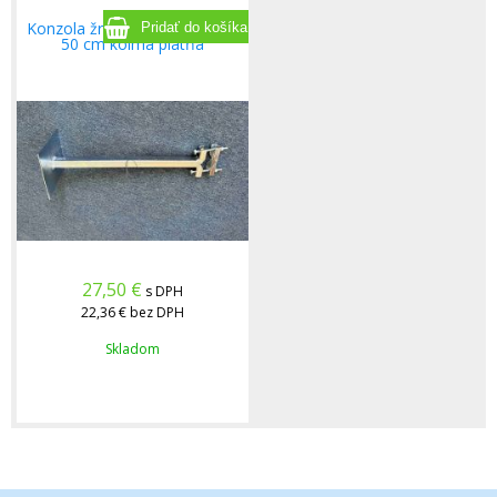
Konzola žraloková na kamery
50 cm kolmá platňa
27,50
€
s DPH
22,36 €
bez DPH
Skladom