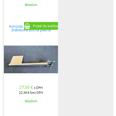
Skladom
Konzola na kamery 50 cm
žralokova bočná platňa
27,50
€
s DPH
22,36 €
bez DPH
Skladom