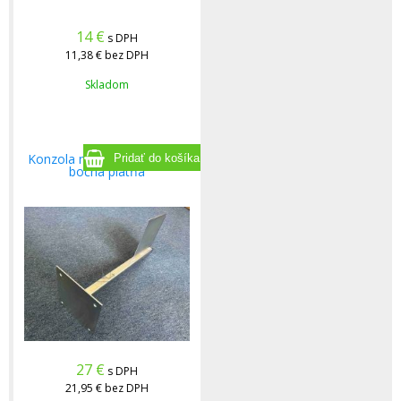
14
€
s DPH
11,38 €
bez DPH
Skladom
Konzola na kamery 50 cm -
bočná platňa
27
€
s DPH
21,95 €
bez DPH