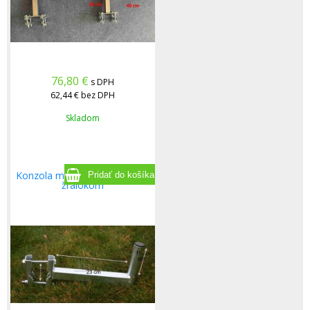
76,80
€
s DPH
62,44 €
bez DPH
Skladom
Konzola mala horizontalna zo
žralokom